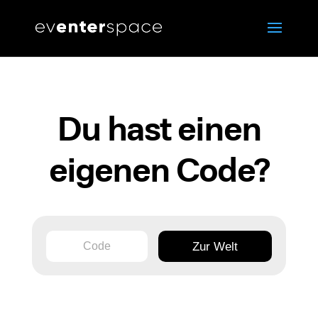
Du hast einen
eigenen Code?
C
Zur Welt
o
d
e
*