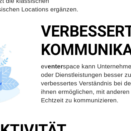
zt die klassischen
ischen Locations ergänzen.
VERBESSER
KOMMUNIKA
ev
enter
space kann Unternehmen
oder Dienstleistungen besser z
verbessertes Verständnis bei d
ihnen ermöglichen, mit anderen 
Echtzeit zu kommunizieren.
KTIVITÄT