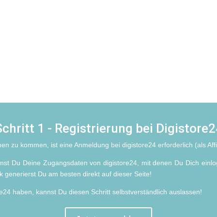
rten in nur zwei Schritten
chritt 1 - Registrierung bei Digistore
n zu kommen, ist eine Anmeldung bei digistore24 erforderlich (als Affili
t Du Deine Zugangsdaten von digistore24, mit denen Du Dich einlo
nk generierst Du am besten direkt auf dieser Seite!
ore24 haben, kannst Du diesen Schritt selbstverständlich auslassen!