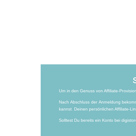
So gehts – Verkauf sta
S
Um in den Genuss von Affiliate-Provisione
Nach Abschluss der Anmeldung bekomms
kannst. Deinen persönlichen Affiliate-Li
Solltest Du bereits ein Konto bei digist