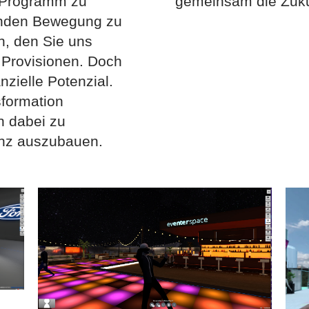
te-Programm zu
gemeinsam die Zukun
genden Bewegung zu
, den Sie uns
e Provisionen. Doch
nzielle Potenzial.
sformation
n dabei zu
senz auszubauen.