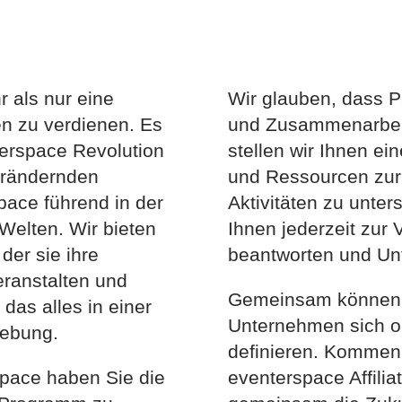
r als nur eine
Wir glauben, dass P
nen zu verdienen. Es
und Zusammenarbeit
nterspace Revolution
stellen wir Ihnen ei
verändernden
und Ressourcen zur V
space führend in der
Aktivitäten zu unte
 Welten. Wir bieten
Ihnen jederzeit zur
der sie ihre
beantworten und Unt
eranstalten und
Gemeinsam können w
das alles in einer
Unternehmen sich on
gebung.
definieren. Kommen 
rspace haben Sie die
eventerspace Affilia